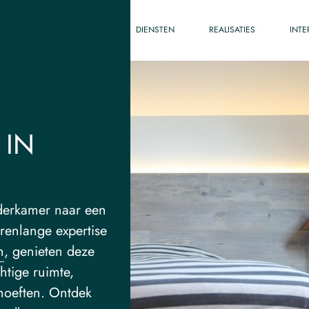
DIENSTEN
REALISATIES
INTE
 IN
lderkamer naar een
renlange expertise
n
, genieten deze
htige ruimte,
hoeften. Ontdek