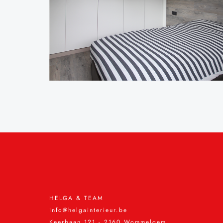
HELGA & TEAM
info@helgainterieur.be
Keerbaan 121 - 2160 Wommelgem